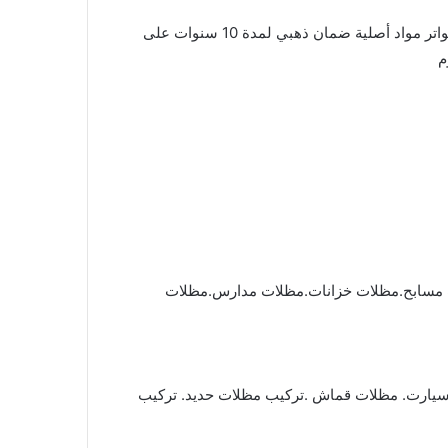
لتوريد وتركيب جميع اعمال مظلات سواتر وبرجولات مظله سياره الرياض مظلات وسواتر بالرياض باسعار رخيصة مظلات وسواتر مواد أصلية ضمان ذهبي لمدة 10 سنوات على
م
ات مسابح.مظلات خزانات.مظلات مدارس.مظلات
سيارت. مظلات قماش .تركيب مظلات حديد. تركيب