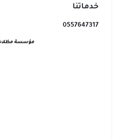
خدماتنا
0557647317
مؤسسة مظلات عا