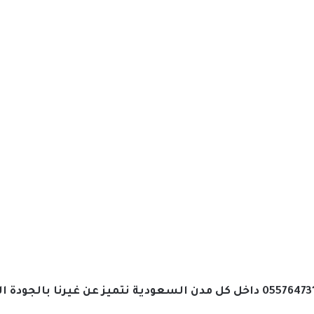
تمتد أعمال مظلات وسواتر عالم الرياض 0557647317 داخل كل مدن السعودية نتميز