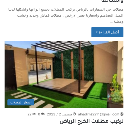
واشكالها
مظلات حي السفارات بالرياض تركيب المظلات بجميع انواعها واشكلها لدينا
افضل التصاميم واسعارنا تعتبر الارخض , مظلات قماش وحديد وخشب
ومظلة…
أكمل القراءة »
اسعار المظلات
alhadims2211@gmail.com
سبتمبر 12, 2023
0
22
تركيب مظلات الخرج الرياض