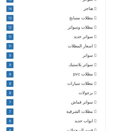
هناجر
14
مظلات مسابح
13
مظلات وسواتر
12
سواتر حديد
11
اسعار المظلات
11
سواتر
9
سواتر بلاستيك
9
مظلات pvc
8
مظلات سيارات
8
برجولات
8
سواتر قماش
7
مظلات الشرقية
7
ابواب حديد
6
قسم البرجولات
6