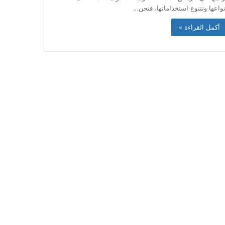
نواعها وتتنوع استخداماتها، فنحن…
أكمل القراءة »