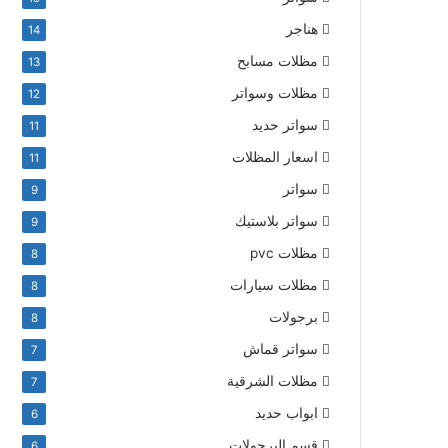
هناجر
14
مظلات مسابح
13
مظلات وسواتر
12
سواتر حديد
11
اسعار المظلات
11
سواتر
9
سواتر بلاستيك
9
مظلات pvc
8
مظلات سيارات
8
برجولات
8
سواتر قماش
7
مظلات الشرقية
7
ابواب حديد
6
قسم البرجولات
6