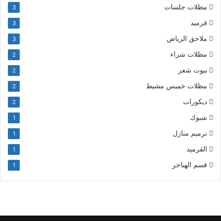
مظلات جلسات
3
قرميد
3
ملاحق الرياض
3
مظلات شراء
2
بيوت شعر
2
مظلات خميس مشيط
2
ديكورات
2
شبوك
1
ترميم منازل
1
القرميد
1
قسم الهناجر
1