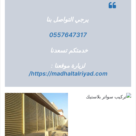
يرجي التواصل بنا
0557647317
خدمتكم تسعدنا
لزيارة موقعنا :
https://madhaltalriyad.com/