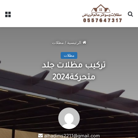
الرئيسية
/
مظلات
مظلات
تركيب مظلات جلد
متحركة2024
alhadims2211@gmail.com