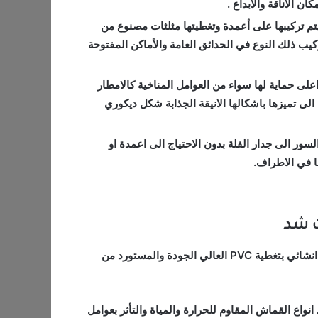
ن الاناقة والابداع .
م تركيبها على أعمدة وتغطيتها مثلثات مصنوع من
يب ذلك النوع في الحدائق العامة والأماكن المفتوحة
لى حماية لها سواء من العوامل المناخية كالامطار
الى تميزها باشكالها الانيقة الجذابة شكل ديكوري
ور الى جدار الفلة بدون الاحتياج الى اعمدة او
ا في الاطراف.
ت شد
هناك العديد من الانواع التي يحتاج اليها العملاء ومنها مظلات شد انشائي بتغطية PVC العالي الجودة والمستورد من
واع القماش المقاوم للحرارة والمياة والتأثر بعوامل