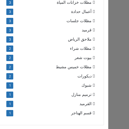
مظلات خزانات المياة
3
أعمال حدادة
3
مظلات جلسات
3
قرميد
3
ملاحق الرياض
3
مظلات شراء
2
بيوت شعر
2
مظلات خميس مشيط
2
ديكورات
2
شبوك
1
ترميم منازل
1
القرميد
1
قسم الهناجر
1