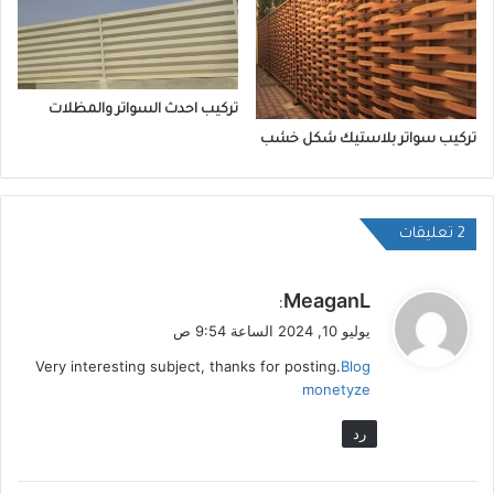
تركيب احدث السواتر والمظلات
تركيب سواتر بلاستيك شكل خشب
‫2 تعليقات
ي
MeaganL
:
ق
يوليو 10, 2024 الساعة 9:54 ص
و
Very interesting subject, thanks for posting.
Blog
ل
monetyze
رد